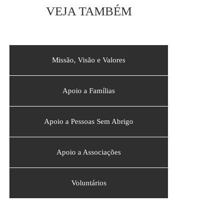
VEJA TAMBÉM
Missão, Visão e Valores
Apoio a Famílias
Apoio a Pessoas Sem Abrigo
Apoio a Associações
Voluntários