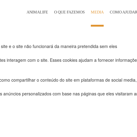
ra este website.
ANIMALIFE
O QUE FAZEMOS
MEDIA
COMO AJUDAR
uncionais, para lhe oferecer uma boa experiência de navegação e acesso
 site e o site não funcionará da maneira pretendida sem eles
tes interagem com o site. Esses cookies ajudam a fornecer informações
 como compartilhar o conteúdo do site em plataformas de social media, 
s anúncios personalizados com base nas páginas que eles visitaram ant