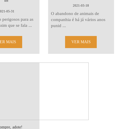
ter
2021-03-18
021-05-31
O abandono de animais de
o perigosos para as
companhia é há já vários anos
sim que se fala ...
punid ...
ER MAIS
VER MAIS
ompre, adote!