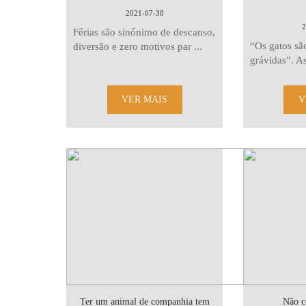
2021-07-30
2
Férias são sinónimo de descanso,
“Os gatos sã
diversão e zero motivos par ...
grávidas”. As
VER MAIS
V
Ter um animal de companhia tem
Não c