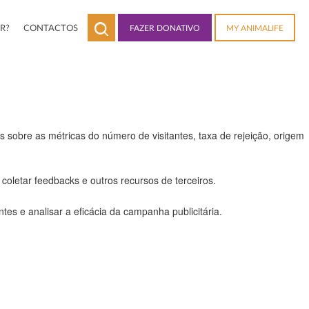
R?
CONTACTOS
FAZER DONATIVO
MY ANIMALIFE
 a todas as funcionalidades.
 sobre as métricas do número de visitantes, taxa de rejeição, origem
coletar feedbacks e outros recursos de terceiros.
es e analisar a eficácia da campanha publicitária.