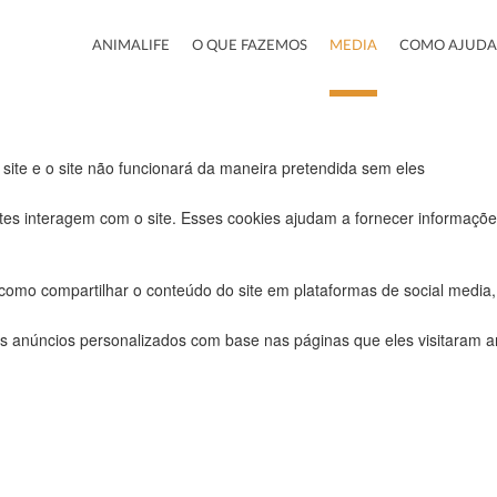
ra este website.
ANIMALIFE
O QUE FAZEMOS
MEDIA
COMO AJUDA
uncionais, para lhe oferecer uma boa experiência de navegação e acesso
 site e o site não funcionará da maneira pretendida sem eles
tes interagem com o site. Esses cookies ajudam a fornecer informações
 como compartilhar o conteúdo do site em plataformas de social media, 
s anúncios personalizados com base nas páginas que eles visitaram ant