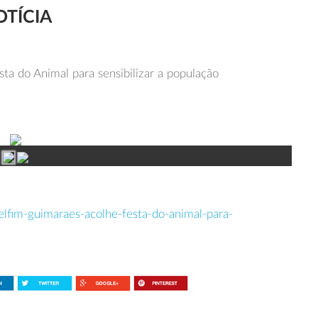
OTÍCIA
a do Animal para sensibilizar a população
elfim-guimaraes-acolhe-festa-do-animal-para-