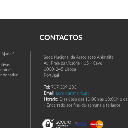
CONTACTOS
 Ajudar?
Sede Nacional da Associação Animalife
Av. Praia da Victória - 15 - Cave
iativas
1000-245 Lisboa
untários
er donativo
Portugal
Tel:
707 309 233
Email:
geral@animalife.pt
Horário:
Dias úteis das 10:00h às 13:00h e d
- Encerrado aos fins-de-semana e feriados