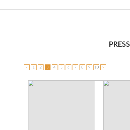
PRESS
<
1
2
3
4
5
6
7
8
9
10
>