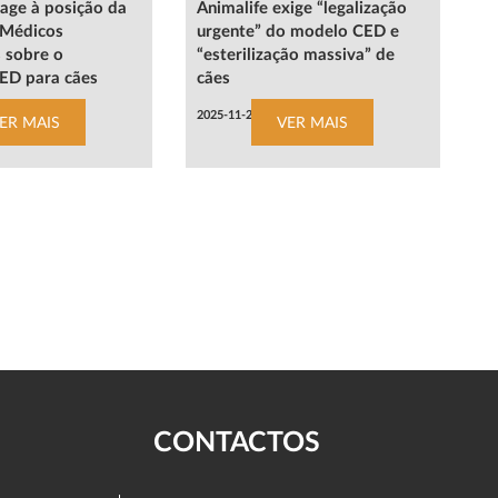
eage à posição da
Animalife exige “legalização
Médicos
urgente” do modelo CED e
s sobre o
“esterilização massiva” de
ED para cães
cães
2025-11-24
ER MAIS
VER MAIS
CONTACTOS