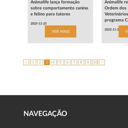
Animalife lança formação
Animalife r
sobre comportamento canino
Ordem dos 
e felino para tutores
Veterinário
programa C
2025-11-25
2025-11-24
VER MAIS
V
<
1
2
3
4
5
6
7
8
9
10
>
NAVEGAÇÃO