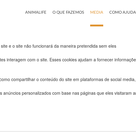
ra este website.
ANIMALIFE
O QUE FAZEMOS
MEDIA
COMO AJUDA
uncionais, para lhe oferecer uma boa experiência de navegação e acesso
 site e o site não funcionará da maneira pretendida sem eles
tes interagem com o site. Esses cookies ajudam a fornecer informações
 como compartilhar o conteúdo do site em plataformas de social media, 
s anúncios personalizados com base nas páginas que eles visitaram ant