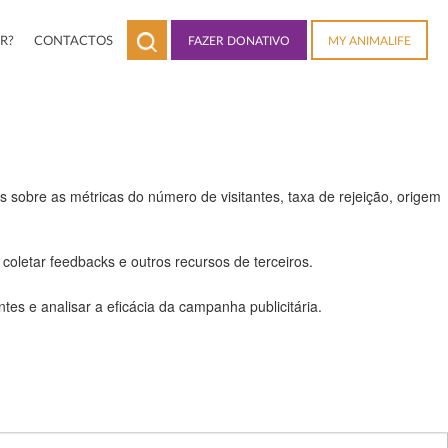
R?
CONTACTOS
FAZER DONATIVO
MY ANIMALIFE
 a todas as funcionalidades.
 sobre as métricas do número de visitantes, taxa de rejeição, origem
coletar feedbacks e outros recursos de terceiros.
es e analisar a eficácia da campanha publicitária.