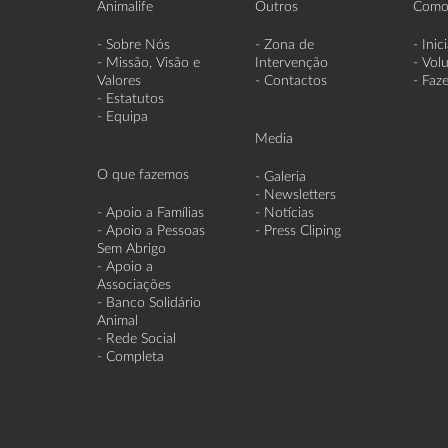
Animalife
Outros
Como
- Sobre Nós
- Zona de
- Inic
- Missão, Visão e
Intervenção
- Vol
Valores
- Contactos
- Faz
- Estatutos
- Equipa
Media
O que fazemos
- Galeria
- Newsletters
- Apoio a Famílias
- Notícias
- Apoio a Pessoas
- Press Cliping
Sem Abrigo
- Apoio a
Associações
- Banco Solidário
Animal
- Rede Social
- Completa