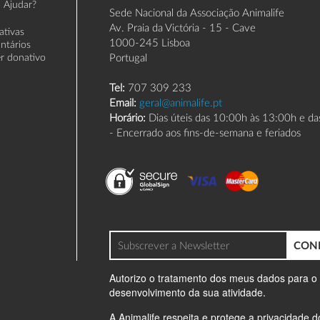
 Ajudar?
Sede Nacional da Associação Animalife
Av. Praia da Victória - 15 - Cave
iativas
1000-245 Lisboa
untários
er donativo
Portugal
Tel:
707 309 233
Email:
geral@animalife.pt
Horário:
Dias úteis das 10:00h às 13:00h e d
- Encerrado aos fins-de-semana e feriados
CON
Autorizo o tratamento dos meus dados para o
desenvolvimento da sua atividade.
A Animalife respeita e protege a privacidade 