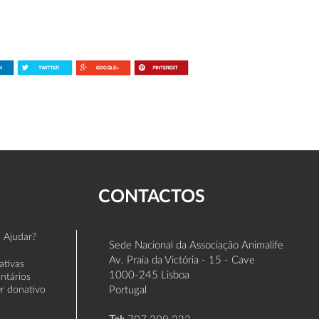
CONTACTOS
 Ajudar?
Sede Nacional da Associação Animalife
Av. Praia da Victória - 15 - Cave
iativas
1000-245 Lisboa
untários
er donativo
Portugal
Tel:
707 309 233