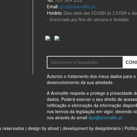
Email:
geral@animalife.pt
Horário:
Dias úteis das 10:00h às 13:00h e d
- Encerrado aos fins-de-semana e feriados
CON
Autorizo o tratamento dos meus dados para o
desenvolvimento da sua atividade.
A Animalife respeita e protege a privacidade 
dados. Poderá exercer o seu direito de acesso
retificação e eliminação da informação disponi
nos termos da legislação em vigor, devendo co
nos através do email
dpo@animalife.pt
s reservados |
design by ativait
|
development by designbinário
|
Políti