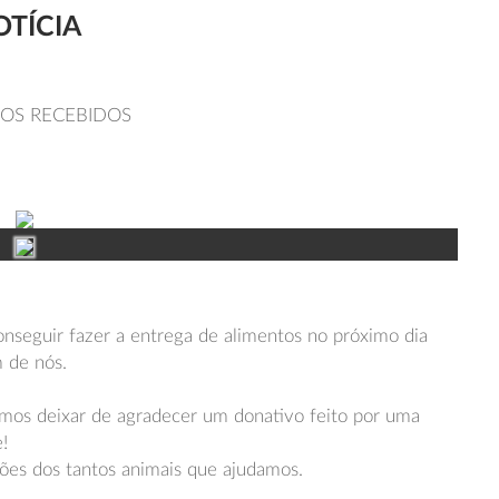
OTÍCIA
OS RECEBIDOS
nseguir fazer a entrega de alimentos no próximo dia
 de nós.
amos deixar de agradecer um donativo feito por uma
!
ões dos tantos animais que ajudamos.