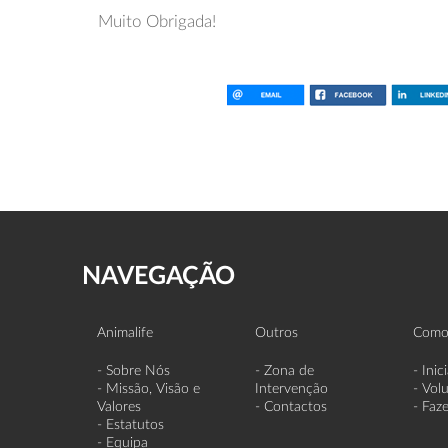
Muito Obrigada!
NAVEGAÇÃO
Animalife
Outros
Como
- Sobre Nós
- Zona de
- Inic
- Missão, Visão e
Intervenção
- Vol
Valores
- Contactos
- Faz
- Estatutos
- Equipa