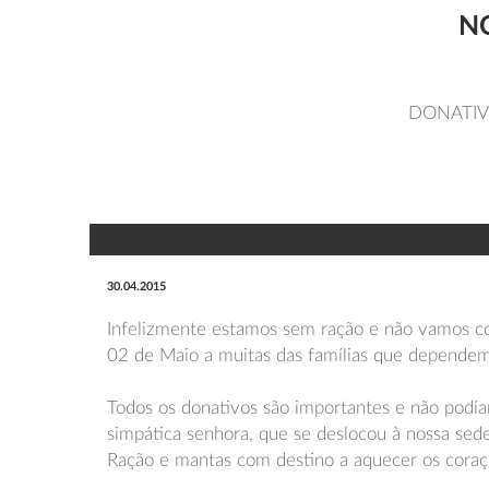
N
DONATIV
30.04.2015
Infelizmente estamos sem ração e não vamos co
02 de Maio a muitas das famílias que dependem
Todos os donativos são importantes e não podí
simpática senhora, que se deslocou à nossa sede
Ração e mantas com destino a aquecer os coraç