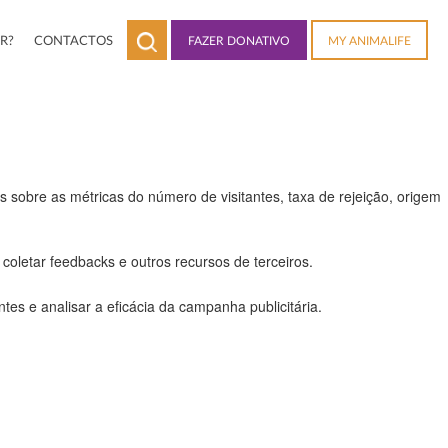
R?
CONTACTOS
FAZER DONATIVO
MY ANIMALIFE
 a todas as funcionalidades.
 sobre as métricas do número de visitantes, taxa de rejeição, origem
coletar feedbacks e outros recursos de terceiros.
es e analisar a eficácia da campanha publicitária.