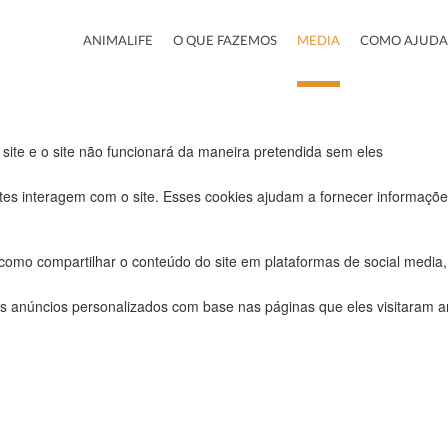
ra este website.
ANIMALIFE
O QUE FAZEMOS
MEDIA
COMO AJUDA
uncionais, para lhe oferecer uma boa experiência de navegação e acesso
 site e o site não funcionará da maneira pretendida sem eles
tes interagem com o site. Esses cookies ajudam a fornecer informações
 como compartilhar o conteúdo do site em plataformas de social media, 
s anúncios personalizados com base nas páginas que eles visitaram ant